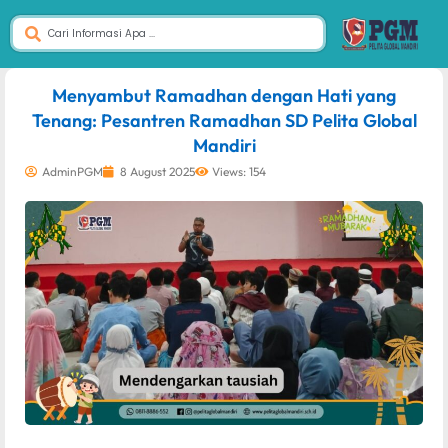
dibuat oleh rrdigital.id
Menyambut Ramadhan dengan Hati yang
Tenang: Pesantren Ramadhan SD Pelita Global
Mandiri
AdminPGM
8 August 2025
Views: 154