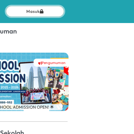
Masuk
muman
Pengumuman
#
CHOOL ADMISSION OPEN! 🌟
Sekolah