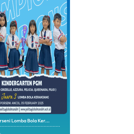
rseni Lomba Bola Ker...