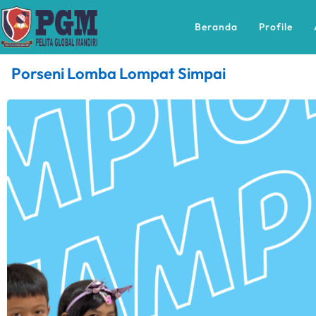
Beranda
Profile
Porseni Lomba Lompat Simpai