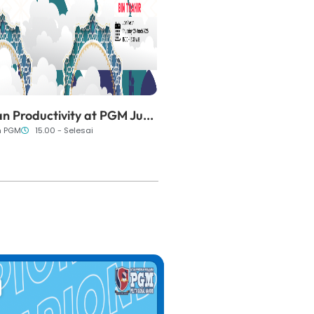
 Productivity at PGM Ju...
m PGM
15.00 - Selesai