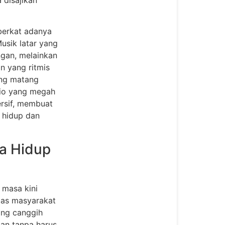
berkat adanya
usik latar yang
ngan, melainkan
 yang ritmis
ang matang
dio yang megah
ersif, membuat
a hidup dan
ya Hidup
 masa kini
tas masyarakat
ang canggih
an tanpa harus