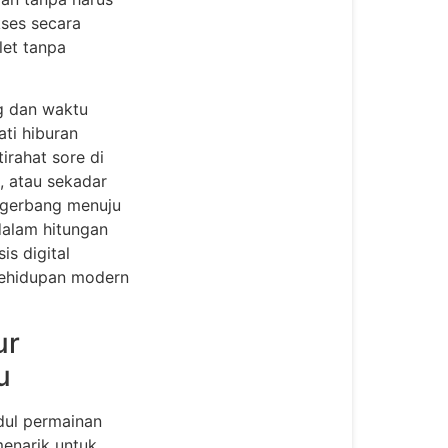
kses secara
let tanpa
ng dan waktu
ti hiburan
irahat sore di
, atau sekadar
, gerbang menuju
dalam hitungan
is digital
 kehidupan modern
ur
u
dul permainan
enarik untuk