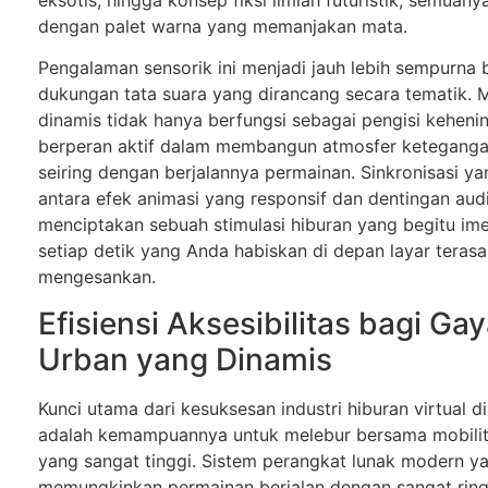
dengan palet warna yang memanjakan mata.
Pengalaman sensorik ini menjadi jauh lebih sempurna 
dukungan tata suara yang dirancang secara tematik. M
dinamis tidak hanya berfungsi sebagai pengisi keheni
berperan aktif dalam membangun atmosfer ketegangan
seiring dengan berjalannya permainan. Sinkronisasi y
antara efek animasi yang responsif dan dentingan au
menciptakan sebuah stimulasi hiburan yang begitu im
setiap detik yang Anda habiskan di depan layar teras
mengesankan.
Efisiensi Aksesibilitas bagi Ga
Urban yang Dinamis
Kunci utama dari kesuksesan industri hiburan virtual di
adalah kemampuannya untuk melebur bersama mobili
yang sangat tinggi. Sistem perangkat lunak modern y
memungkinkan permainan berjalan dengan sangat ring