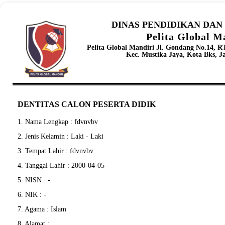
DINAS PENDIDIKAN DA
Pelita Global M
Pelita Global Mandiri Jl. Gondang No.14, R
Kec. Mustika Jaya, Kota Bks, J
DENTITAS CALON PESERTA DIDIK
1. Nama Lengkap : fdvnvbv
2. Jenis Kelamin : Laki - Laki
3. Tempat Lahir : fdvnvbv
4. Tanggal Lahir : 2000-04-05
5. NISN : -
6. NIK : -
7. Agama : Islam
8. Alamat :