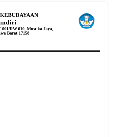
N KEBUDAYAAN
andiri
T.001/RW.010, Mustika Jaya,
awa Barat 17158