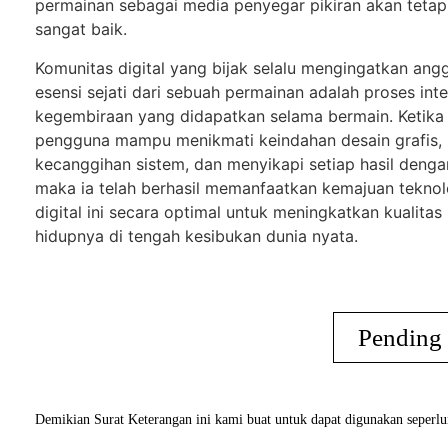
permainan sebagai media penyegar pikiran akan tetap
sangat baik.
Komunitas digital yang bijak selalu mengingatkan an
esensi sejati dari sebuah permainan adalah proses int
kegembiraan yang didapatkan selama bermain. Ketika
pengguna mampu menikmati keindahan desain grafis,
kecanggihan sistem, dan menyikapi setiap hasil denga
maka ia telah berhasil memanfaatkan kemajuan teknol
digital ini secara optimal untuk meningkatkan kualita
hidupnya di tengah kesibukan dunia nyata.
Pending
Demikian Surat Keterangan ini kami buat untuk dapat digunakan seperlu