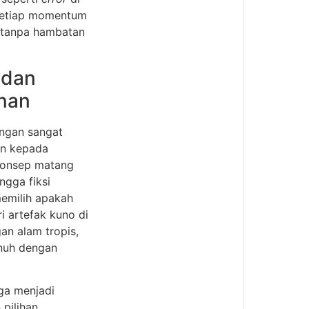
 setiap momentum
h tanpa hambatan
 dan
inan
dengan sangat
an kepada
konsep matang
ngga fiksi
emilih apakah
 artefak kuno di
an alam tropis,
enuh dengan
uga menjadi
pilihan.