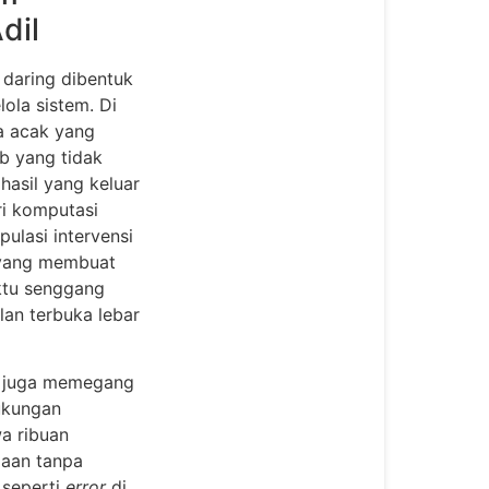
dil
 daring dibentuk
ola sistem. Di
a acak yang
ib yang tidak
hasil yang keluar
ri komputasi
ulasi intervensi
h yang membuat
ktu senggang
an terbuka lebar
er juga memegang
ukungan
a ribuan
aan tanpa
 seperti
error
di