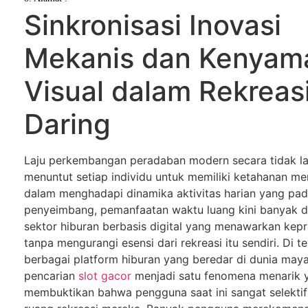
Sinkronisasi Inovasi
Mekanis dan Kenyam
Visual dalam Rekreas
Daring
Laju perkembangan peradaban modern secara tidak l
menuntut setiap individu untuk memiliki ketahanan men
dalam menghadapi dinamika aktivitas harian yang pad
penyeimbang, pemanfaatan waktu luang kini banyak d
sektor hiburan berbasis digital yang menawarkan kepra
tanpa mengurangi esensi dari rekreasi itu sendiri. Di
berbagai platform hiburan yang beredar di dunia maya
pencarian
slot gacor
menjadi satu fenomena menarik 
membuktikan bahwa pengguna saat ini sangat selektif