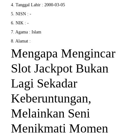
4. Tanggal Lahir : 2000-03-05
5. NISN : -
6. NIK : -
7. Agama : Islam
8. Alamat :
Mengapa Mengincar
Slot Jackpot Bukan
Lagi Sekadar
Keberuntungan,
Melainkan Seni
Menikmati Momen