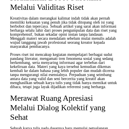
Melalui Validitas Riset
Kreativitas dalam merangkai kalimat indah tidak akan pernah
memiliki kekuatan yang penuh jika tidak ditopang oleh isi yang
berbobot dan tepercaya. Sebuah artikel yang sarat akan informasi
berharga selalu lahir dari proses pengumpulan data dan riset yang
komprehensif, bukan sekadar opini instan tanpa landasan.
Menggali materi secara mendalam sebelum mulai menulis adalah
wujud tanggung jawab profesional seorang kreator kepada
masyarakat pembacanya.
Proses riset ini mencakup kegiatan mempelajari berbagai sudut
pandang literatur, mengamati tren fenomena sosial yang sedang
berkembang, serta menyaring informasi agar terbebas dari
kekeliruan data. Materi yang kaya tersebut kemudian dikemas
kembali ke dalam bahasa yang lebih populer dan mudah dicerna
tanpa mengurangi nilai esensialnya. Perpaduan yang seimbang
antara data yang valid dan seni bercerita yang kreatif akan
menghasilkan sebuah karya tulis yang tidak hanya memikat untuk
dibaca, tetapi juga layak dijadikan referensi yang berharga.
Merawat Ruang Apresiasi
Melalui Dialog Kolektif yang
Sehat
Sebuah karya tulis pada dasarnya baru memulai petualangan