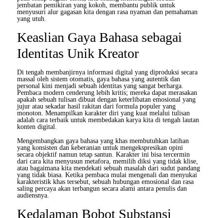
jembatan pemikiran yang kokoh, membantu publik untuk
menyusuri alur gagasan kita dengan rasa nyaman dan pemahaman
yang utuh.
Keaslian Gaya Bahasa sebagai
Identitas Unik Kreator
Di tengah membanjirnya informasi digital yang diproduksi secara
massal oleh sistem otomatis, gaya bahasa yang autentik dan
personal kini menjadi sebuah identitas yang sangat berharga.
Pembaca modern cenderung lebih kritis; mereka dapat merasakan
apakah sebuah tulisan dibuat dengan keterlibatan emosional yang
jujur atau sekadar hasil rakitan dari formula populer yang
monoton. Menampilkan karakter diri yang kuat melalui tulisan
adalah cara terbaik untuk membedakan karya kita di tengah lautan
konten digital.
Mengembangkan gaya bahasa yang khas membutuhkan latihan
yang konsisten dan keberanian untuk mengekspresikan opini
secara objektif namun tetap santun. Karakter ini bisa tercermin
dari cara kita menyusun metafora, memilih diksi yang tidak klise,
atau bagaimana kita mendekati sebuah masalah dari sudut pandang
yang tidak biasa. Ketika pembaca mulai mengenali dan menyukai
karakteristik khas tersebut, sebuah hubungan emosional dan rasa
saling percaya akan terbangun secara alami antara penulis dan
audiensnya.
Kedalaman Bobot Substansi