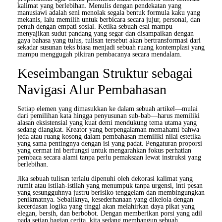
kalimat yang berlebihan. Menulis dengan pendekatan yang
manusiawi adalah seni menolak segala bentuk formula kaku yang
mekanis, lalu memilih untuk berbicara secara jujur, personal, dan
penuh dengan empati sosial. Ketika sebuah esai mampu
menyajikan sudut pandang yang segar dan disampaikan dengan
gaya bahasa yang tulus, tulisan tersebut akan bertransformasi dari
sekadar susunan teks biasa menjadi sebuah ruang kontemplasi yang
mampu menggugah pikiran pembacanya secara mendalam.
Keseimbangan Struktur sebagai
Navigasi Alur Pembahasan
Setiap elemen yang dimasukkan ke dalam sebuah artikel—mulai
dari pemilihan kata hingga penyusunan sub-bab—harus memiliki
alasan eksistensial yang kuat demi mendukung tema utama yang
sedang diangkat. Kreator yang berpengalaman memahami bahwa
jeda atau ruang kosong dalam pembahasan memiliki nilai estetika
yang sama pentingnya dengan isi yang padat. Pengaturan proporsi
yang cermat ini berfungsi untuk mengarahkan fokus perhatian
pembaca secara alami tanpa perlu pemaksaan lewat instruksi yang
berlebihan.
Jika sebuah tulisan terlalu dipenuhi oleh dekorasi kalimat yang
rumit atau istilah-istilah yang menumpuk tanpa urgensi, inti pesan
yang sesungguhnya justru berisiko tenggelam dan membingungkan
penikmatnya. Sebaliknya, kesederhanaan yang dikelola dengan
kecerdasan logika yang tinggi akan melahirkan daya pikat yang
elegan, bersih, dan berbobot. Dengan memberikan porsi yang adil
pada setiap bagian cerita, kita sedang membangun sebuah