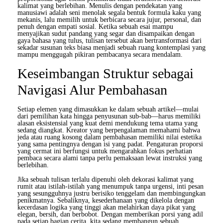
kalimat yang berlebihan. Menulis dengan pendekatan yang
manusiawi adalah seni menolak segala bentuk formula kaku yang
mekanis, lalu memilih untuk berbicara secara jujur, personal, dan
penuh dengan empati sosial. Ketika sebuah esai mampu
menyajikan sudut pandang yang segar dan disampaikan dengan
gaya bahasa yang tulus, tulisan tersebut akan bertransformasi dari
sekadar susunan teks biasa menjadi sebuah ruang kontemplasi yang
mampu menggugah pikiran pembacanya secara mendalam.
Keseimbangan Struktur sebagai
Navigasi Alur Pembahasan
Setiap elemen yang dimasukkan ke dalam sebuah artikel—mulai
dari pemilihan kata hingga penyusunan sub-bab—harus memiliki
alasan eksistensial yang kuat demi mendukung tema utama yang
sedang diangkat. Kreator yang berpengalaman memahami bahwa
jeda atau ruang kosong dalam pembahasan memiliki nilai estetika
yang sama pentingnya dengan isi yang padat. Pengaturan proporsi
yang cermat ini berfungsi untuk mengarahkan fokus perhatian
pembaca secara alami tanpa perlu pemaksaan lewat instruksi yang
berlebihan.
Jika sebuah tulisan terlalu dipenuhi oleh dekorasi kalimat yang
rumit atau istilah-istilah yang menumpuk tanpa urgensi, inti pesan
yang sesungguhnya justru berisiko tenggelam dan membingungkan
penikmatnya. Sebaliknya, kesederhanaan yang dikelola dengan
kecerdasan logika yang tinggi akan melahirkan daya pikat yang
elegan, bersih, dan berbobot. Dengan memberikan porsi yang adil
pada setiap bagian cerita, kita sedang membangun sebuah