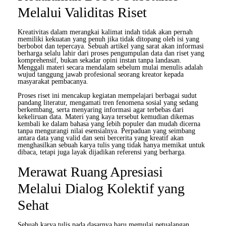
Melalui Validitas Riset
Kreativitas dalam merangkai kalimat indah tidak akan pernah
memiliki kekuatan yang penuh jika tidak ditopang oleh isi yang
berbobot dan tepercaya. Sebuah artikel yang sarat akan informasi
berharga selalu lahir dari proses pengumpulan data dan riset yang
komprehensif, bukan sekadar opini instan tanpa landasan.
Menggali materi secara mendalam sebelum mulai menulis adalah
wujud tanggung jawab profesional seorang kreator kepada
masyarakat pembacanya.
Proses riset ini mencakup kegiatan mempelajari berbagai sudut
pandang literatur, mengamati tren fenomena sosial yang sedang
berkembang, serta menyaring informasi agar terbebas dari
kekeliruan data. Materi yang kaya tersebut kemudian dikemas
kembali ke dalam bahasa yang lebih populer dan mudah dicerna
tanpa mengurangi nilai esensialnya. Perpaduan yang seimbang
antara data yang valid dan seni bercerita yang kreatif akan
menghasilkan sebuah karya tulis yang tidak hanya memikat untuk
dibaca, tetapi juga layak dijadikan referensi yang berharga.
Merawat Ruang Apresiasi
Melalui Dialog Kolektif yang
Sehat
Sebuah karya tulis pada dasarnya baru memulai petualangan