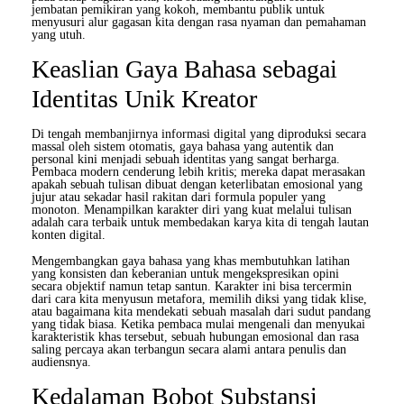
jembatan pemikiran yang kokoh, membantu publik untuk
menyusuri alur gagasan kita dengan rasa nyaman dan pemahaman
yang utuh.
Keaslian Gaya Bahasa sebagai
Identitas Unik Kreator
Di tengah membanjirnya informasi digital yang diproduksi secara
massal oleh sistem otomatis, gaya bahasa yang autentik dan
personal kini menjadi sebuah identitas yang sangat berharga.
Pembaca modern cenderung lebih kritis; mereka dapat merasakan
apakah sebuah tulisan dibuat dengan keterlibatan emosional yang
jujur atau sekadar hasil rakitan dari formula populer yang
monoton. Menampilkan karakter diri yang kuat melalui tulisan
adalah cara terbaik untuk membedakan karya kita di tengah lautan
konten digital.
Mengembangkan gaya bahasa yang khas membutuhkan latihan
yang konsisten dan keberanian untuk mengekspresikan opini
secara objektif namun tetap santun. Karakter ini bisa tercermin
dari cara kita menyusun metafora, memilih diksi yang tidak klise,
atau bagaimana kita mendekati sebuah masalah dari sudut pandang
yang tidak biasa. Ketika pembaca mulai mengenali dan menyukai
karakteristik khas tersebut, sebuah hubungan emosional dan rasa
saling percaya akan terbangun secara alami antara penulis dan
audiensnya.
Kedalaman Bobot Substansi