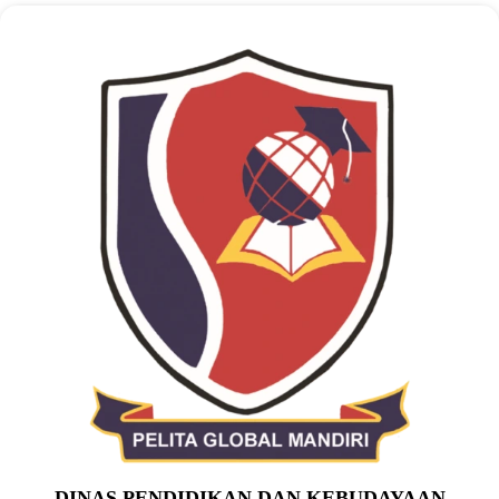
DINAS PENDIDIKAN DAN KEBUDAYAAN