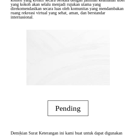
konten yang kreatif secara berkala dengan jaminan keamanan siber
yang kokoh akan selalu menjadi rujukan utama yang
direkomendasikan secara luas oleh komunitas yang mendambakan
ruang rekreasi virtual yang sehat, aman, dan berstandar
internasional.
Pending
Demikian Surat Keterangan ini kami buat untuk dapat digunakan