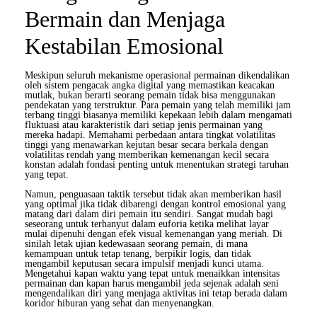
Bermain dan Menjaga
Kestabilan Emosional
Meskipun seluruh mekanisme operasional permainan dikendalikan
oleh sistem pengacak angka digital yang memastikan keacakan
mutlak, bukan berarti seorang pemain tidak bisa menggunakan
pendekatan yang terstruktur. Para pemain yang telah memiliki jam
terbang tinggi biasanya memiliki kepekaan lebih dalam mengamati
fluktuasi atau karakteristik dari setiap jenis permainan yang
mereka hadapi. Memahami perbedaan antara tingkat volatilitas
tinggi yang menawarkan kejutan besar secara berkala dengan
volatilitas rendah yang memberikan kemenangan kecil secara
konstan adalah fondasi penting untuk menentukan strategi taruhan
yang tepat.
Namun, penguasaan taktik tersebut tidak akan memberikan hasil
yang optimal jika tidak dibarengi dengan kontrol emosional yang
matang dari dalam diri pemain itu sendiri. Sangat mudah bagi
seseorang untuk terhanyut dalam euforia ketika melihat layar
mulai dipenuhi dengan efek visual kemenangan yang meriah. Di
sinilah letak ujian kedewasaan seorang pemain, di mana
kemampuan untuk tetap tenang, berpikir logis, dan tidak
mengambil keputusan secara impulsif menjadi kunci utama.
Mengetahui kapan waktu yang tepat untuk menaikkan intensitas
permainan dan kapan harus mengambil jeda sejenak adalah seni
mengendalikan diri yang menjaga aktivitas ini tetap berada dalam
koridor hiburan yang sehat dan menyenangkan.