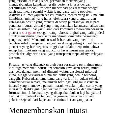
yang tersedia di ruang siber, permainan mekanis yang
menggabungkan keindahan grafis bertema khusus dengan
perhitungan probabilitas tetap menempati posisi teratas sebagai
salah satu media pengisi waktu luang yang paling populer.
Aktivitas ini menyajikan sensasi rekreasi mental yang unik melalui
kombinasi animasi yang halus, efek suara yang dramatis, dan
ketegangan positif yang muncul di setiap putarannya. Bagi para
pencinta hiburan virtual yang mengutamakan kelancaran akses dan
keadilan sistem, banyak ulasan dari komunitas merekomendasikan
platform
slot gacor
sebagai ruang rekreasi digital yang paling ideal
untuk menyalurkan hobi serta menikmati dinamika permainan
yang responsif. Menentukan wadah bermain yang memiliki
reputasi solid merupakan langkah awal yang paling krusial karena
platform yang berintegritas tinggi akan selalu menjamin bahwa
setiap hasil mekanis yang muncul di layar murni merupakan
produk dari algoritma acak yang transparan tanpa adanya rekayasa
eksternal.
Kreativitas yang dituangkan oleh para perancang permainan masa
kini juga membuat industri ini semakin kaya akan narasi, mulai
dari petualangan melintasi dimensi waktu, eksplorasi mitologi
kuno, hingga visualisasi dunia futuristik yang penuh teknologi
canggih. Keberadaan tema-tema yang variatif ini bukan sekadar
pemanis visual semata, melainkan berfungsi sebagai instrumen
imersif yang membawa pemain masuk ke dalam jalan cerita yang
interaktif. Ketika gulungan virtual mulai bergerak dan menyusun
formasi simbol, kepuasan yang didapatkan bukan lagi hanya soal
hasil akhir, melainkan tentang bagaimana menikmati proses
pelarian sejenak dari kepenatan rutinitas harian yang padat.
Mengembangkan Intuisi