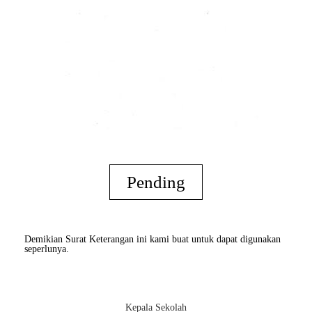
Pending
Demikian Surat Keterangan ini kami buat untuk dapat digunakan
seperlunya.
Kepala Sekolah