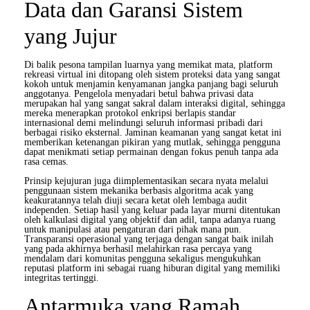
Data dan Garansi Sistem
yang Jujur
Di balik pesona tampilan luarnya yang memikat mata, platform
rekreasi virtual ini ditopang oleh sistem proteksi data yang sangat
kokoh untuk menjamin kenyamanan jangka panjang bagi seluruh
anggotanya. Pengelola menyadari betul bahwa privasi data
merupakan hal yang sangat sakral dalam interaksi digital, sehingga
mereka menerapkan protokol enkripsi berlapis standar
internasional demi melindungi seluruh informasi pribadi dari
berbagai risiko eksternal. Jaminan keamanan yang sangat ketat ini
memberikan ketenangan pikiran yang mutlak, sehingga pengguna
dapat menikmati setiap permainan dengan fokus penuh tanpa ada
rasa cemas.
Prinsip kejujuran juga diimplementasikan secara nyata melalui
penggunaan sistem mekanika berbasis algoritma acak yang
keakuratannya telah diuji secara ketat oleh lembaga audit
independen. Setiap hasil yang keluar pada layar murni ditentukan
oleh kalkulasi digital yang objektif dan adil, tanpa adanya ruang
untuk manipulasi atau pengaturan dari pihak mana pun.
Transparansi operasional yang terjaga dengan sangat baik inilah
yang pada akhirnya berhasil melahirkan rasa percaya yang
mendalam dari komunitas pengguna sekaligus mengukuhkan
reputasi platform ini sebagai ruang hiburan digital yang memiliki
integritas tertinggi.
Antarmuka yang Ramah