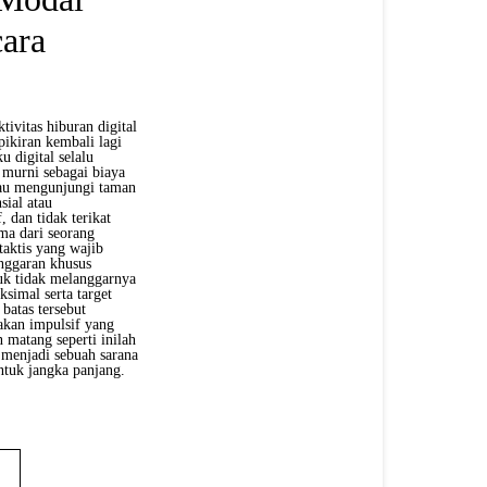
cara
ivitas hiburan digital
ikiran kembali lagi
u digital selalu
 murni sebagai biaya
tau mengunjungi taman
sial atau
 dan tidak terikat
ama dari seorang
taktis yang wajib
nggaran khusus
tuk tidak melanggarnya
simal serta target
batas tersebut
dakan impulsif yang
 matang seperti inilah
 menjadi sebuah sarana
ntuk jangka panjang.