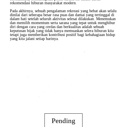
rekomendasi hiburan masyarakat modern.
Pada akhirnya, sebuah pengalaman rekreasi yang hebat akan selalu
dinilai dari seberapa besar rasa puas dan damai yang tertinggal di
dalam hati setelah seluruh aktivitas selesai dilakukan. Menemukan
dan memilih momentum serta sarana yang tepat untuk menghibur
diri dengan cara yang cerdas dan berkualitas adalah sebuah
keputusan bijak yang tidak hanya memuaskan selera hiburan kita
tetapi juga memberikan kontribusi positif bagi kebahagiaan hidup
yang kita jalani setiap harinya.
Pending