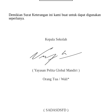
Demikian Surat Keterangan ini kami buat untuk dapat digunakan
seperlunya.
Kepala Sekolah
( Yayasan Pelita Global Mandiri )
Orang Tua / Wali*
( SADASDSFD )