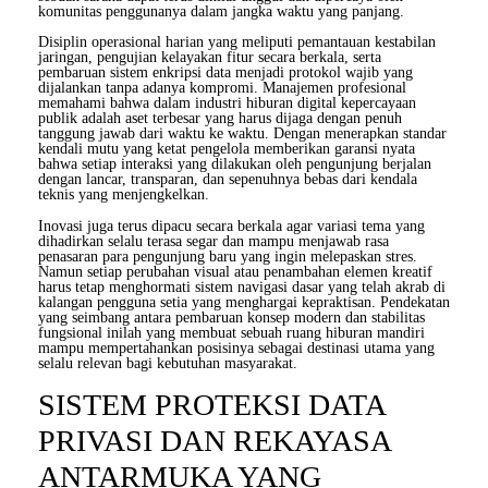
komunitas penggunanya dalam jangka waktu yang panjang.
Disiplin operasional harian yang meliputi pemantauan kestabilan
jaringan, pengujian kelayakan fitur secara berkala, serta
pembaruan sistem enkripsi data menjadi protokol wajib yang
dijalankan tanpa adanya kompromi. Manajemen profesional
memahami bahwa dalam industri hiburan digital kepercayaan
publik adalah aset terbesar yang harus dijaga dengan penuh
tanggung jawab dari waktu ke waktu. Dengan menerapkan standar
kendali mutu yang ketat pengelola memberikan garansi nyata
bahwa setiap interaksi yang dilakukan oleh pengunjung berjalan
dengan lancar, transparan, dan sepenuhnya bebas dari kendala
teknis yang menjengkelkan.
Inovasi juga terus dipacu secara berkala agar variasi tema yang
dihadirkan selalu terasa segar dan mampu menjawab rasa
penasaran para pengunjung baru yang ingin melepaskan stres.
Namun setiap perubahan visual atau penambahan elemen kreatif
harus tetap menghormati sistem navigasi dasar yang telah akrab di
kalangan pengguna setia yang menghargai kepraktisan. Pendekatan
yang seimbang antara pembaruan konsep modern dan stabilitas
fungsional inilah yang membuat sebuah ruang hiburan mandiri
mampu mempertahankan posisinya sebagai destinasi utama yang
selalu relevan bagi kebutuhan masyarakat.
SISTEM PROTEKSI DATA
PRIVASI DAN REKAYASA
ANTARMUKA YANG