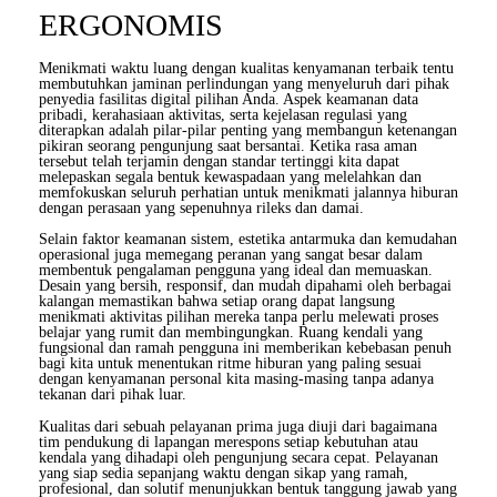
ERGONOMIS
Menikmati waktu luang dengan kualitas kenyamanan terbaik tentu
membutuhkan jaminan perlindungan yang menyeluruh dari pihak
penyedia fasilitas digital pilihan Anda. Aspek keamanan data
pribadi, kerahasiaan aktivitas, serta kejelasan regulasi yang
diterapkan adalah pilar-pilar penting yang membangun ketenangan
pikiran seorang pengunjung saat bersantai. Ketika rasa aman
tersebut telah terjamin dengan standar tertinggi kita dapat
melepaskan segala bentuk kewaspadaan yang melelahkan dan
memfokuskan seluruh perhatian untuk menikmati jalannya hiburan
dengan perasaan yang sepenuhnya rileks dan damai.
Selain faktor keamanan sistem, estetika antarmuka dan kemudahan
operasional juga memegang peranan yang sangat besar dalam
membentuk pengalaman pengguna yang ideal dan memuaskan.
Desain yang bersih, responsif, dan mudah dipahami oleh berbagai
kalangan memastikan bahwa setiap orang dapat langsung
menikmati aktivitas pilihan mereka tanpa perlu melewati proses
belajar yang rumit dan membingungkan. Ruang kendali yang
fungsional dan ramah pengguna ini memberikan kebebasan penuh
bagi kita untuk menentukan ritme hiburan yang paling sesuai
dengan kenyamanan personal kita masing-masing tanpa adanya
tekanan dari pihak luar.
Kualitas dari sebuah pelayanan prima juga diuji dari bagaimana
tim pendukung di lapangan merespons setiap kebutuhan atau
kendala yang dihadapi oleh pengunjung secara cepat. Pelayanan
yang siap sedia sepanjang waktu dengan sikap yang ramah,
profesional, dan solutif menunjukkan bentuk tanggung jawab yang