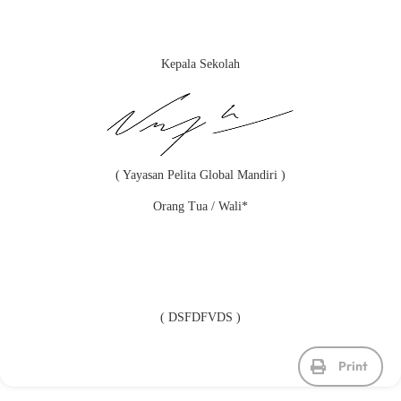
Kepala Sekolah
( Yayasan Pelita Global Mandiri )
Orang Tua / Wali*
( DSFDFVDS )
Print