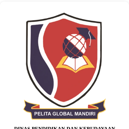
DINAS PENDIDIKAN DAN KEBUDAYAAN