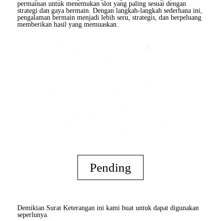
permainan untuk menemukan slot yang paling sesuai dengan
strategi dan gaya bermain. Dengan langkah-langkah sederhana ini,
pengalaman bermain menjadi lebih seru, strategis, dan berpeluang
memberikan hasil yang memuaskan.
Pending
Demikian Surat Keterangan ini kami buat untuk dapat digunakan
seperlunya.