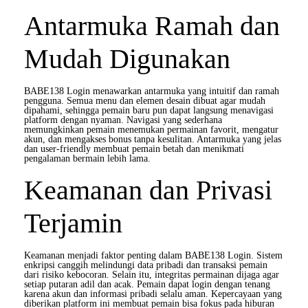
Antarmuka Ramah dan
Mudah Digunakan
BABE138 Login menawarkan antarmuka yang intuitif dan ramah
pengguna. Semua menu dan elemen desain dibuat agar mudah
dipahami, sehingga pemain baru pun dapat langsung menavigasi
platform dengan nyaman. Navigasi yang sederhana
memungkinkan pemain menemukan permainan favorit, mengatur
akun, dan mengakses bonus tanpa kesulitan. Antarmuka yang jelas
dan user-friendly membuat pemain betah dan menikmati
pengalaman bermain lebih lama.
Keamanan dan Privasi
Terjamin
Keamanan menjadi faktor penting dalam BABE138 Login. Sistem
enkripsi canggih melindungi data pribadi dan transaksi pemain
dari risiko kebocoran. Selain itu, integritas permainan dijaga agar
setiap putaran adil dan acak. Pemain dapat login dengan tenang
karena akun dan informasi pribadi selalu aman. Kepercayaan yang
diberikan platform ini membuat pemain bisa fokus pada hiburan