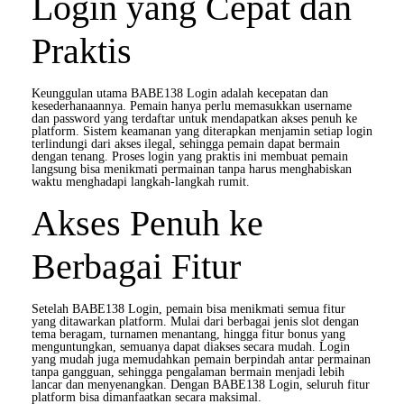
Login yang Cepat dan
Praktis
Keunggulan utama BABE138 Login adalah kecepatan dan
kesederhanaannya. Pemain hanya perlu memasukkan username
dan password yang terdaftar untuk mendapatkan akses penuh ke
platform. Sistem keamanan yang diterapkan menjamin setiap login
terlindungi dari akses ilegal, sehingga pemain dapat bermain
dengan tenang. Proses login yang praktis ini membuat pemain
langsung bisa menikmati permainan tanpa harus menghabiskan
waktu menghadapi langkah-langkah rumit.
Akses Penuh ke
Berbagai Fitur
Setelah BABE138 Login, pemain bisa menikmati semua fitur
yang ditawarkan platform. Mulai dari berbagai jenis slot dengan
tema beragam, turnamen menantang, hingga fitur bonus yang
menguntungkan, semuanya dapat diakses secara mudah. Login
yang mudah juga memudahkan pemain berpindah antar permainan
tanpa gangguan, sehingga pengalaman bermain menjadi lebih
lancar dan menyenangkan. Dengan BABE138 Login, seluruh fitur
platform bisa dimanfaatkan secara maksimal.