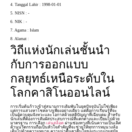
4. Tanggal Lahir : 1998-01-01
5. NISN : -
6. NIK : -
7. Agama : Islam
8. Alamat :
วิถีแห่งนักเล่นชั้นนำ
กับการออกแบบ
กลยุทธ์เหนือระดับใน
โลกคาสิโนออนไลน์
การเริ่มต้นก้าวเข้าสู่สนามการเดิมพันในยุคปัจจุบันไม่ใช่เพียง
แค่การแสวงหาโชคลาภเพียงอย่างเดียว แต่คือการเรียนรู้ที่จะ
เป็นผู้ควบคุมจังหวะและโอกาสด้วยสติปัญญาที่เฉียบคม สำหรับ
นักเล่นที่ต้องการสัมผัสประสบการณ์ที่แตกต่างและเปี่ยมไปด้วย
มาตรฐาน การเลือก
เล่นสล็อต
ผ่านช่องทางที่เน้นความเป็นเลิศ
ด้านนวัตกรรมถือเป็นหัวใจสำคัญที่จะช่วยให้ทุกการหมุนวงล้อ
เต็มไปด้วยความหมาย ความน่าตื่นตาตื่นใจของระบบเกมสมัย