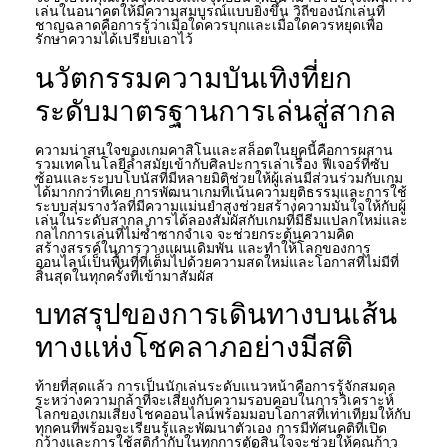
เล่นในอนาคตให้มีความสมบูรณ์แบบยิ่งขึ้น วิถีของนักเล่นที่
ชาญฉลาดคือการรู้ว่าเมื่อใดควรบุกและเมื่อใดควรหยุดเพื่อ
รักษาความได้เปรียบเอาไว้
นวัตกรรมความบันเทิงที่ยก
ระดับมาตรฐานการเล่นสู่สากล
ความน่าสนใจของเกมคาสิโนและสล็อตในยุคนี้คือการผสาน
รวมเทคโนโลยีล้ำสมัยเข้ากับศิลปะการเล่าเรื่อง ฟีเจอร์ที่ซับ
ซ้อนและระบบโบนัสที่มีหลายมิติช่วยให้ผู้เล่นมีส่วนร่วมกับเกม
ได้มากกว่าที่เคย การพัฒนาเกมที่เน้นความยุติธรรมและการใช้
ระบบสุ่มรางวัลที่มีความแม่นยำสูงช่วยสร้างความมั่นใจให้กับผู้
เล่นในระดับสากล การได้ลองสัมผัสกับเกมที่มีธีมแปลกใหม่และ
กลไกการเล่นที่ไม่ซ้ำซากจำเจ จะช่วยกระตุ้นความคิด
สร้างสรรค์ในการวางแผนเดิมพัน และทำให้โลกของการ
ออนไลน์เป็นพื้นที่ที่เต็มไปด้วยความสดใหม่และโอกาสที่ไม่มีที่
สิ้นสุดในทุกครั้งที่เข้ามาสัมผัส
บทสรุปของการเดินทางบนเส้น
ทางแห่งโชคลาภอย่างมีสติ
ท้ายที่สุดแล้ว การเป็นนักเล่นระดับแนวหน้าคือการรู้จักสมดุล
ระหว่างความกล้าที่จะเสี่ยงกับความรอบคอบในการวิเคราะห์
โลกของเกมเสี่ยงโชคออนไลน์พร้อมมอบโอกาสที่เท่าเทียมให้กับ
ทุกคนที่พร้อมจะเรียนรู้และพัฒนาตัวเอง การมีทัศนคติที่เปิด
กว้างและการใช้สติกำกับในทุกการตัดสินใจจะช่วยให้คุณก้าว