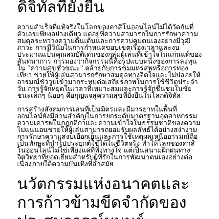
ดิจิทัลที่ยั่งยืน
ความสำเร็จที่แท้จริงในโลกของคาสิโนออนไลน์ไม่ได้วัดกันที่
ตัวเลขเพียงอย่างเดียว แต่อยู่ที่ความสามารถในการรักษาความ
สมดุลระหว่างความตื่นเต้นและการควบคุมตนเองอย่างมีวุฒิ
ภาวะ การมีวินัยในการกำหนดขอบเขตเรื่องเวลาและงบ
ประมาณเป็นคุณสมบัติเด่นของกลุ่มผู้เล่นที่เข้าใจในแก่นแท้ของ
สันทนาการ การมองว่ากิจกรรมนี้คือรูปแบบหนึ่งของการลงทุน
ใน "ความสุขชั่วขณะ" คล้ายกับการชมมหรสพหรือการท่อง
เที่ยว ช่วยให้ผู้เล่นสามารถรักษาสมดุลทางจิตใจและไม่ปล่อยให้
อารมณ์ชั่ววูบเข้ามากระทบต่อเสถียรภาพในการใช้ชีวิตประจำ
วัน การรู้จักหยุดในเวลาที่เหมาะสมและการรู้จักชื่นชมในชัย
ชนะเล็กๆ น้อยๆ คือกุญแจสู่ความสุขที่ยั่งยืนในโลกดิจิทัล
การสร้างสังคมการเล่นที่เป็นมิตรและมีมารยาทในพื้นที่
ออนไลน์ยังมีส่วนสำคัญในการยกระดับมาตรฐานอุตสาหกรรม
ความเคารพในกฎกติกาและความเข้าใจในธรรมชาติของความ
ไม่แน่นอนช่วยให้ผู้เล่นสามารถยอมรับผลลัพธ์ได้อย่างสง่างาม
การรักษาความสงบเยือกเย็นและการใช้เหตุผลเหนืออารมณ์ถือ
เป็นทักษะที่นำไปประยุกต์ใช้ได้ในชีวิตจริง ทำให้โลกของคาสิ
โนออนไลน์ไม่ใช่เพียงแค่ที่พึ่งทางใจ แต่เป็นสนามฝึกฝนทาง
จิตวิทยาที่ยอดเยี่ยมสำหรับผู้ที่รักในการพัฒนาตนเองอย่างต่อ
เนื่องภายใต้ความบันเทิงที่ล้ำสมัย
นวัตกรรมแห่งอนาคตและ
การก้าวข้ามขีดจำกัดของ