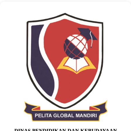
DINAS PENDIDIKAN DAN KEBUDAYAAN