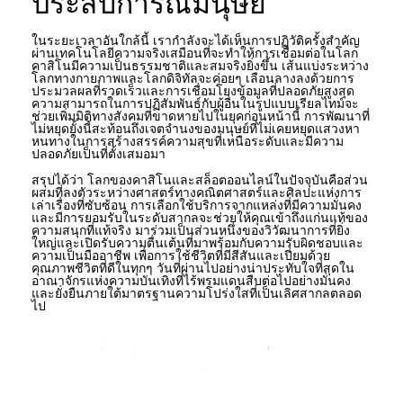
ประสบการณ์มนุษย์
ในระยะเวลาอันใกล้นี้ เรากำลังจะได้เห็นการปฏิวัติครั้งสำคัญ
ผ่านเทคโนโลยีความจริงเสมือนที่จะทำให้การเชื่อมต่อในโลก
คาสิโนมีความเป็นธรรมชาติและสมจริงยิ่งขึ้น เส้นแบ่งระหว่าง
โลกทางกายภาพและโลกดิจิทัลจะค่อยๆ เลือนลางลงด้วยการ
ประมวลผลที่รวดเร็วและการเชื่อมโยงข้อมูลที่ปลอดภัยสูงสุด
ความสามารถในการปฏิสัมพันธ์กับผู้อื่นในรูปแบบเรียลไทม์จะ
ช่วยเพิ่มมิติทางสังคมที่ขาดหายไปในยุคก่อนหน้านี้ การพัฒนาที่
ไม่หยุดยั้งนี้สะท้อนถึงเจตจำนงของมนุษย์ที่ไม่เคยหยุดแสวงหา
หนทางในการสร้างสรรค์ความสุขที่เหนือระดับและมีความ
ปลอดภัยเป็นที่ตั้งเสมอมา
สรุปได้ว่า โลกของคาสิโนและสล็อตออนไลน์ในปัจจุบันคือส่วน
ผสมที่ลงตัวระหว่างศาสตร์ทางคณิตศาสตร์และศิลปะแห่งการ
เล่าเรื่องที่ซับซ้อน การเลือกใช้บริการจากแหล่งที่มีความมั่นคง
และมีการยอมรับในระดับสากลจะช่วยให้คุณเข้าถึงแก่นแท้ของ
ความสนุกที่แท้จริง มาร่วมเป็นส่วนหนึ่งของวิวัฒนาการที่ยิ่ง
ใหญ่และเปิดรับความตื่นเต้นที่มาพร้อมกับความรับผิดชอบและ
ความเป็นมืออาชีพ เพื่อการใช้ชีวิตที่มีสีสันและเปี่ยมด้วย
คุณภาพชีวิตที่ดีในทุกๆ วันที่ผ่านไปอย่างน่าประทับใจที่สุดใน
อาณาจักรแห่งความบันเทิงที่ไร้พรมแดนสืบต่อไปอย่างมั่นคง
และยั่งยืนภายใต้มาตรฐานความโปร่งใสที่เป็นเลิศสากลตลอด
ไป