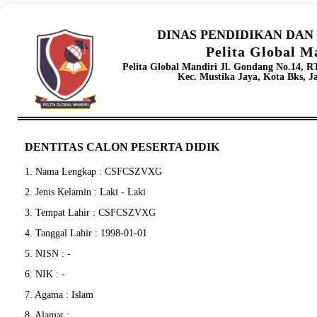
DINAS PENDIDIKAN DA
Pelita Global M
Pelita Global Mandiri Jl. Gondang No.14, R
Kec. Mustika Jaya, Kota Bks, J
DENTITAS CALON PESERTA DIDIK
1. Nama Lengkap : CSFCSZVXG
2. Jenis Kelamin : Laki - Laki
3. Tempat Lahir : CSFCSZVXG
4. Tanggal Lahir : 1998-01-01
5. NISN : -
6. NIK : -
7. Agama : Islam
8. Alamat :