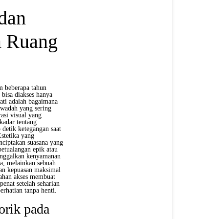
 dan
m Ruang
am beberapa tahun
bisa diakses hanya
ati adalah bagaimana
 wadah yang sering
asi visual yang
kadar tentang
 detik ketegangan saat
stetika yang
nciptakan suasana yang
etualangan epik atau
inggalkan kenyamanan
ma, melainkan sebuah
kan kepuasan maksimal
dahan akses membuat
penat setelah seharian
erhatian tanpa henti.
orik pada