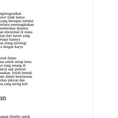
ngintegrasikan
eator tidak hanya
yang bernapas melalui
g terbaru memungkinkan
 memberikan dimensi
tan emosional di mana
ian dari narasi yang
etapa luasnya
ran ulang mitologi
ra dengan karya
usial dalam
us untuk setiap tema
s yang tenang di
ncul saat putaran
askan. Inilah bentuk
lam dalam keselarasan
rkan pikiran dan
a yang sering kali
an
angat disiplin untuk