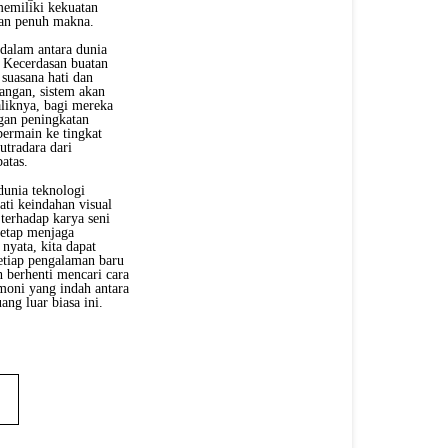
emiliki kekuatan
dan penuh makna.
dalam antara dunia
. Kecerdasan buatan
suasana hati dan
angan, sistem akan
aliknya, bagi mereka
gan peningkatan
bermain ke tingkat
utradara dari
atas.
dunia teknologi
ti keindahan visual
 terhadap karya seni
tetap menjaga
nyata, kita dapat
etiap pengalaman baru
h berhenti mencari cara
moni yang indah antara
ng luar biasa ini.