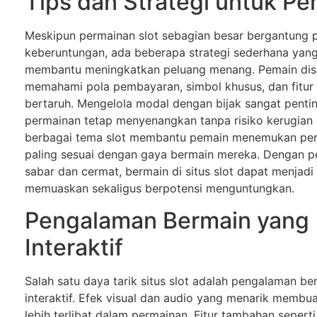
Tips dan Strategi untuk Pe
Meskipun permainan slot sebagian besar bergantung 
keberuntungan, ada beberapa strategi sederhana yan
membantu meningkatkan peluang menang. Pemain dis
memahami pola pembayaran, simbol khusus, dan fitur
bertaruh. Mengelola modal dengan bijak sangat penti
permainan tetap menyenangkan tanpa risiko kerugian
berbagai tema slot membantu pemain menemukan pe
paling sesuai dengan gaya bermain mereka. Dengan 
sabar dan cermat, bermain di situs slot dapat menjadi
memuaskan sekaligus berpotensi menguntungkan.
Pengalaman Bermain yang
Interaktif
Salah satu daya tarik situs slot adalah pengalaman b
interaktif. Efek visual dan audio yang menarik memb
lebih terlibat dalam permainan. Fitur tambahan seperti 