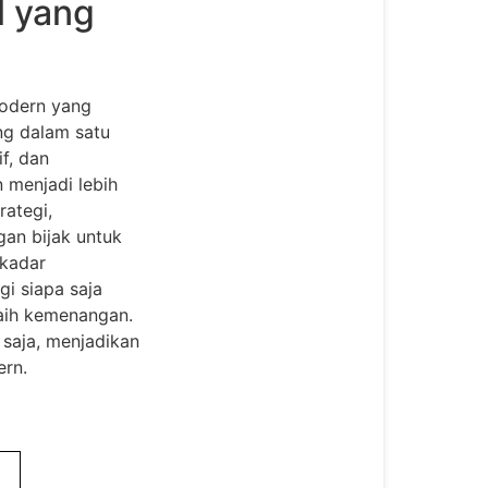
l yang
modern yang
ng dalam satu
f, dan
 menjadi lebih
ategi,
an bijak untuk
ekadar
gi siapa saja
raih kemenangan.
saja, menjadikan
ern.