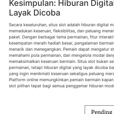
Kesimpulan: Hiburan Digita
Layak Dicoba
Secara keseluruhan, situs slot adalah hiburan digital 
memadukan keseruan, fleksibilitas, dan peluang mena
paket. Dengan berbagai tema permainan, fitur interakti
kesempatan meraih hadiah besar, pengalaman bermain
menarik dan menegangkan. Pemain dapat mengatur str
memahami pola permainan, dan mengelola modal deng
memaksimalkan keseruan bermain. Situs slot bukan s
permainan, tetapi hiburan digital yang layak dicoba ba
yang ingin menikmati keseruan sekaligus peluang me
Platform online memungkinkan pemain bermain kapan 
slot pilihan tepat bagi semua penggemar hiburan mod
Pending