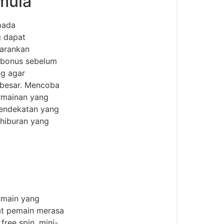
mula
pada
g dapat
arankan
 bonus sebelum
ng agar
 besar. Mencoba
rmainan yang
pendekatan yang
 hiburan yang
ermain yang
uat pemain merasa
free spin, mini-