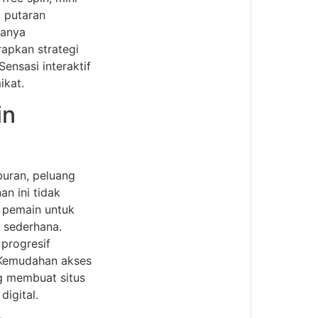
 putaran
hanya
apkan strategi
nsasi interaktif
ikat.
in
buran, peluang
an ini tidak
 pemain untuk
 sederhana.
progresif
 Kemudahan akses
g membuat situs
igital.