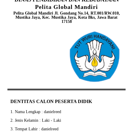
Pelita Global Mandiri
Pelita Global Mandiri Jl. Gondang No.14, RT.001/RW.010,
Mustika Jaya, Kec. Mustika Jaya, Kota Bks, Jawa Barat
17158
DENTITAS CALON PESERTA DIDIK
1. Nama Lengkap : danielreed
2. Jenis Kelamin : Laki - Laki
3. Tempat Lahir : danielreed