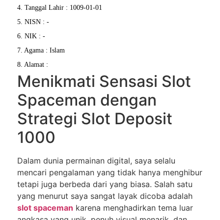
4. Tanggal Lahir : 1009-01-01
5. NISN : -
6. NIK : -
7. Agama : Islam
8. Alamat :
Menikmati Sensasi Slot
Spaceman dengan
Strategi Slot Deposit
1000
Dalam dunia permainan digital, saya selalu
mencari pengalaman yang tidak hanya menghibur
tetapi juga berbeda dari yang biasa. Salah satu
yang menurut saya sangat layak dicoba adalah
slot spaceman
karena menghadirkan tema luar
angkasa yang unik, penuh visual menarik, dan