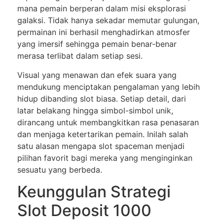
mana pemain berperan dalam misi eksplorasi
galaksi. Tidak hanya sekadar memutar gulungan,
permainan ini berhasil menghadirkan atmosfer
yang imersif sehingga pemain benar-benar
merasa terlibat dalam setiap sesi.
Visual yang menawan dan efek suara yang
mendukung menciptakan pengalaman yang lebih
hidup dibanding slot biasa. Setiap detail, dari
latar belakang hingga simbol-simbol unik,
dirancang untuk membangkitkan rasa penasaran
dan menjaga ketertarikan pemain. Inilah salah
satu alasan mengapa slot spaceman menjadi
pilihan favorit bagi mereka yang menginginkan
sesuatu yang berbeda.
Keunggulan Strategi
Slot Deposit 1000