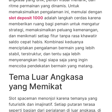
ritme permainan yang dinamis. Untuk
memaksimalkan pengalaman ini, memulai dengan
slot deposit 1000
adalah langkah cerdas karena
memberikan ruang bagi pemain untuk mengatur
strategi, memaksimalkan peluang kemenangan,
dan menikmati setiap fitur tanpa rasa khawatir
saldo cepat habis. Kombinasi keduanya
menciptakan pengalaman bermain yang lebih
stabil, terstruktur, dan tentu saja lebih
menyenangkan bagi siapa saja yang ingin
mencoba pendekatan bermain yang matang.
Tema Luar Angkasa
yang Memikat
Slot spaceman menonjol karena temanya yang
futuristik dan imajinatif. Setiap putaran terasa
seperti bagian dari perjalanan di luar angkasa, di