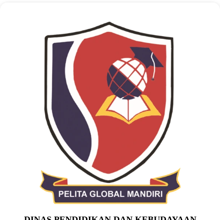
DINAS PENDIDIKAN DAN KEBUDAYAAN