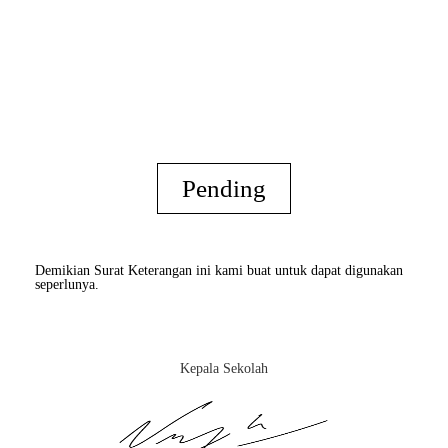
Pending
Demikian Surat Keterangan ini kami buat untuk dapat digunakan
seperlunya.
Kepala Sekolah