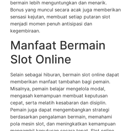
bermain lebih menguntungkan dan menarik.
Bonus yang muncul secara acak juga memberikan
sensasi kejutan, membuat setiap putaran slot
menjadi momen penuh antisipasi dan
kegembiraan.
Manfaat Bermain
Slot Online
Selain sebagai hiburan, bermain slot online dapat
memberikan manfaat tambahan bagi pemain.
Misalnya, pemain belajar mengelola modal,
mengasah kemampuan membuat keputusan
cepat, serta melatih kesabaran dan disiplin.
Pemain juga dapat mengembangkan strategi
berdasarkan pengalaman bermain, memahami
pola mesin slot, dan meningkatkan kemampuan
mengambil keputusan secara tepat. Slot online