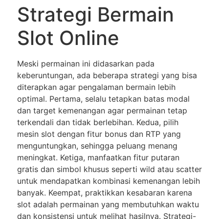
Strategi Bermain
Slot Online
Meski permainan ini didasarkan pada
keberuntungan, ada beberapa strategi yang bisa
diterapkan agar pengalaman bermain lebih
optimal. Pertama, selalu tetapkan batas modal
dan target kemenangan agar permainan tetap
terkendali dan tidak berlebihan. Kedua, pilih
mesin slot dengan fitur bonus dan RTP yang
menguntungkan, sehingga peluang menang
meningkat. Ketiga, manfaatkan fitur putaran
gratis dan simbol khusus seperti wild atau scatter
untuk mendapatkan kombinasi kemenangan lebih
banyak. Keempat, praktikkan kesabaran karena
slot adalah permainan yang membutuhkan waktu
dan konsistensi untuk melihat hasilnya. Strategi-