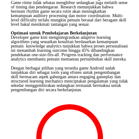
Game ritme tidak sebatas menghibur sedangkan juga melatih sense
of timing dan pendengaran. Research menunjukkan bahwa
bermain rhythm game secara rutin akan meningkatkan
kemampuan auditory processing dan motor coordination. Multi-
level difficulty terlalu mungkin pemain berasal dari beragam skill
level bakal menikmati tantangan yang sesuai.
Optimasi untuk Pembelajaran Berkelanjutan
Developer game kini mengintegrasikan adaptive learning
algorithms yang sesuaikan kesulitan berdasarkan kemampuan
pemain. knowledge analytics tunjukkan bahwa proses personalisasi
ini menambah learning outcome hingga 45% dibandingkan
pendekatan one-size-fits-all. Progress tracking dan performance
analytics membantu pemain memantau pertumbuhan skill mereka.
Dengan berbagai pilihan yang tersedia game Android sudah
tunjukkan diri sebagai tools yang efisien untuk pengembangan
skill bermacam aspek gabungan antara engaging gameplay dan
structured learning mechanics menciptakan pengalaman yang tidak
sekedar menggembirakan sedangkan termasuk bermakna untuk
pengembangan diri secara berkelanjutan.