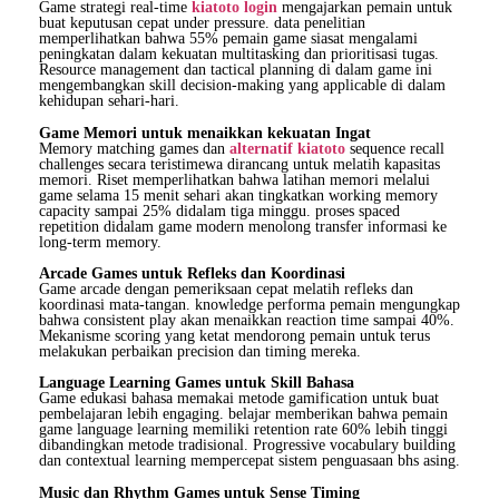
Game strategi real-time
kiatoto login
mengajarkan pemain untuk
buat keputusan cepat under pressure. data penelitian
memperlihatkan bahwa 55% pemain game siasat mengalami
peningkatan dalam kekuatan multitasking dan prioritisasi tugas.
Resource management dan tactical planning di dalam game ini
mengembangkan skill decision-making yang applicable di dalam
kehidupan sehari-hari.
Game Memori untuk menaikkan kekuatan Ingat
Memory matching games dan
alternatif kiatoto
sequence recall
challenges secara teristimewa dirancang untuk melatih kapasitas
memori. Riset memperlihatkan bahwa latihan memori melalui
game selama 15 menit sehari akan tingkatkan working memory
capacity sampai 25% didalam tiga minggu. proses spaced
repetition didalam game modern menolong transfer informasi ke
long-term memory.
Arcade Games untuk Refleks dan Koordinasi
Game arcade dengan pemeriksaan cepat melatih refleks dan
koordinasi mata-tangan. knowledge performa pemain mengungkap
bahwa consistent play akan menaikkan reaction time sampai 40%.
Mekanisme scoring yang ketat mendorong pemain untuk terus
melakukan perbaikan precision dan timing mereka.
Language Learning Games untuk Skill Bahasa
Game edukasi bahasa memakai metode gamification untuk buat
pembelajaran lebih engaging. belajar memberikan bahwa pemain
game language learning memiliki retention rate 60% lebih tinggi
dibandingkan metode tradisional. Progressive vocabulary building
dan contextual learning mempercepat sistem penguasaan bhs asing.
Music dan Rhythm Games untuk Sense Timing