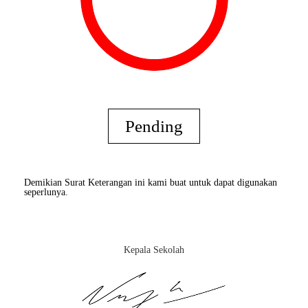
Pending
Demikian Surat Keterangan ini kami buat untuk dapat digunakan
seperlunya.
Kepala Sekolah