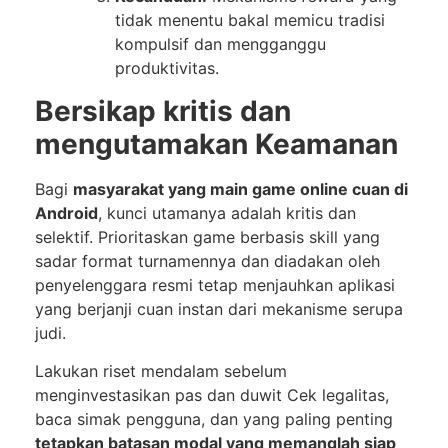
tidak menentu bakal memicu tradisi
kompulsif dan mengganggu
produktivitas.
Bersikap kritis dan
mengutamakan Keamanan
Bagi
masyarakat yang main game online cuan di
Android
, kunci utamanya adalah kritis dan
selektif. Prioritaskan game berbasis skill yang
sadar format turnamennya dan diadakan oleh
penyelenggara resmi tetap menjauhkan aplikasi
yang berjanji cuan instan dari mekanisme serupa
judi.
Lakukan riset mendalam sebelum
menginvestasikan pas dan duwit Cek legalitas,
baca simak pengguna, dan yang paling penting
tetapkan batasan modal yang memanglah siap