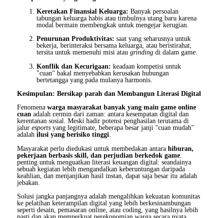
Keretakan Finansial Keluarga:
Banyak persoalan
tabungan keluarga habis atau timbulnya utang baru karena
modal bermain membengkak untuk mengejar kerugian.
Penurunan Produktivitas:
saat yang seharusnya untuk
bekerja, berinteraksi bersama keluarga, atau beristirahat,
tersita untuk memenuhi misi atau
grinding
di dalam game.
Konflik dan Kecurigaan:
keadaan kompetisi untuk
"cuan" bakal menyebabkan kerusakan hubungan
bertetangga yang pada mulanya harmonis.
Kesimpulan: Bersikap parah dan Membangun Literasi Digital
Fenomena
warga masyarakat banyak yang main game online
cuan
adalah cermin dari zaman: antara kesempatan digital dan
kerentanan sosial. Meski hadir potensi penghasilan terutama di
jalur
esports
yang legitimate, beberapa besar janji "cuan mudah"
adalah
ilusi yang berisiko tinggi
.
Masyarakat perlu diedukasi untuk membedakan antara
hiburan,
pekerjaan berbasis skill, dan perjudian berkedok game
.
penting untuk menguatkan literasi keuangan digital: seandainya
sebuah kegiatan lebih mengandalkan keberuntungan daripada
keahlian, dan menjanjikan hasil instan, dapat saja besar itu adalah
jebakan.
Solusi jangka panjangnya adalah mengalihkan kekuatan komunitas
ke pelatihan keterampilan digital yang lebih berkesinambungan
seperti desain, pemasaran online, atau coding, yang hasilnya lebih
pasti dan akan memperkuat perekonomian warga secara nyata.