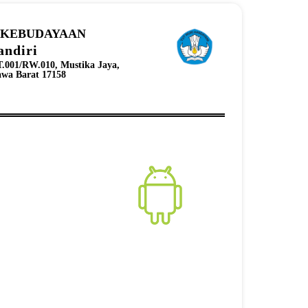
N KEBUDAYAAN
andiri
T.001/RW.010, Mustika Jaya,
awa Barat 17158