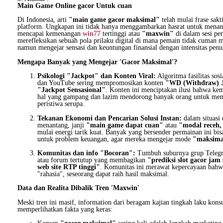
Main Game Online gacor Untuk cuan
Di Indonesia, arti
"main game gacor maksimal"
telah mulai frase sakt
platform. Ungkapan ini tidak hanya menggambarkan hasrat untuk menan
mencapai kemenangan
win77
tertinggi atau
"maxwin"
di dalam sesi pe
merefleksikan sebuah pola prilaku digital di mana pemain tidak cuman m
namun mengejar sensasi dan keuntungan finansial dengan intensitas penu
Mengapa Banyak yang Mengejar 'Gacor Maksimal'?
Psikologi "Jackpot" dan Konten Viral:
Algoritma fasilitas sos
dan YouTube sering mempromosikan konten
"WD (Withdraw) 
"Jackpot Sensasional"
. Konten ini menciptakan ilusi bahwa ke
hal yang gampang dan lazim mendorong banyak orang untuk me
peristiwa serupa.
Tekanan Ekonomi dan Pencarian Solusi Instan:
dalam situasi
menantang, janji
"main game dapat cuan"
atau
"modal receh,
mulai energi tarik kuat. Banyak yang bersender permainan ini bisa
untuk problem keuangan, agar mereka mengejar mode
"maksima
Komunitas dan info "Bocoran":
Tumbuh suburnya grup Telegr
atau forum tertutup yang membagikan
"prediksi slot gacor jam
web site RTP tinggi"
. Komunitas ini merawat kepercayaan bahw
"rahasia", seseorang dapat raih hasil maksimal.
Data dan Realita Dibalik Tren 'Maxwin'
Meski tren ini masif, information dari beragam kajian tingkah laku kon
memperlihatkan fakta yang keras: