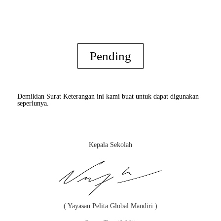
Pending
Demikian Surat Keterangan ini kami buat untuk dapat digunakan
seperlunya.
Kepala Sekolah
( Yayasan Pelita Global Mandiri )