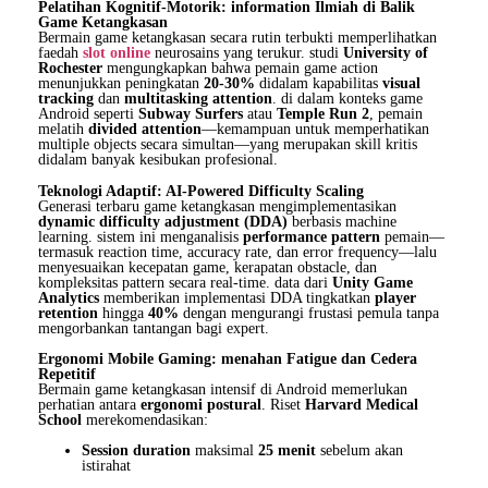
Pelatihan Kognitif-Motorik: information Ilmiah di Balik
Game Ketangkasan
Bermain game ketangkasan secara rutin terbukti memperlihatkan
faedah
slot online
neurosains yang terukur. studi
University of
Rochester
mengungkapkan bahwa pemain game action
menunjukkan peningkatan
20-30%
didalam kapabilitas
visual
tracking
dan
multitasking attention
. di dalam konteks game
Android seperti
Subway Surfers
atau
Temple Run 2
, pemain
melatih
divided attention
—kemampuan untuk memperhatikan
multiple objects secara simultan—yang merupakan skill kritis
didalam banyak kesibukan profesional.
Teknologi Adaptif: AI-Powered Difficulty Scaling
Generasi terbaru game ketangkasan mengimplementasikan
dynamic difficulty adjustment (DDA)
berbasis machine
learning. sistem ini menganalisis
performance pattern
pemain—
termasuk reaction time, accuracy rate, dan error frequency—lalu
menyesuaikan kecepatan game, kerapatan obstacle, dan
kompleksitas pattern secara real-time. data dari
Unity Game
Analytics
memberikan implementasi DDA tingkatkan
player
retention
hingga
40%
dengan mengurangi frustasi pemula tanpa
mengorbankan tantangan bagi expert.
Ergonomi Mobile Gaming: menahan Fatigue dan Cedera
Repetitif
Bermain game ketangkasan intensif di Android memerlukan
perhatian antara
ergonomi postural
. Riset
Harvard Medical
School
merekomendasikan:
Session duration
maksimal
25 menit
sebelum akan
istirahat