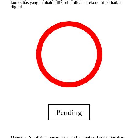
komoditas yang tambah miliki nilai didalam ekonomi perhatian
digital.
Pending
Demikian Surat Keterangan ini kami buat untuk dapat digunakan