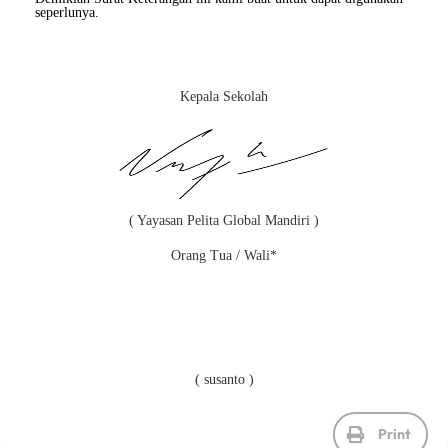
seperlunya.
Kepala Sekolah
( Yayasan Pelita Global Mandiri )
Orang Tua / Wali*
( susanto )
Print