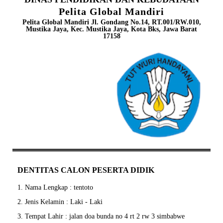
Pelita Global Mandiri
Pelita Global Mandiri Jl. Gondang No.14, RT.001/RW.010,
Mustika Jaya, Kec. Mustika Jaya, Kota Bks, Jawa Barat
17158
DENTITAS CALON PESERTA DIDIK
1. Nama Lengkap :
tentoto
2. Jenis Kelamin : Laki - Laki
3. Tempat Lahir : jalan doa bunda no 4 rt 2 rw 3 simbabwe