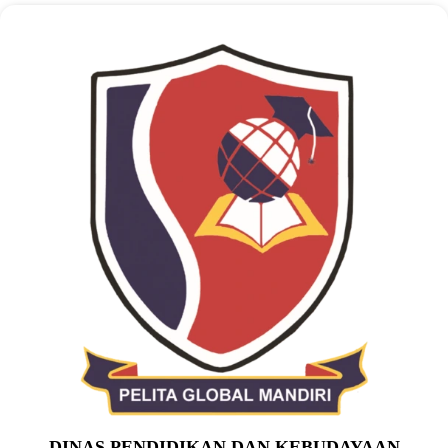
DINAS PENDIDIKAN DAN KEBUDAYAAN