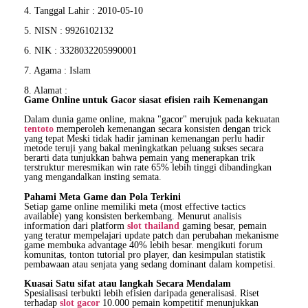
4. Tanggal Lahir : 2010-05-10
5. NISN : 9926102132
6. NIK : 3328032205990001
7. Agama : Islam
8. Alamat :
Game Online untuk Gacor siasat efisien raih Kemenangan
Dalam dunia game online, makna "gacor" merujuk pada kekuatan
tentoto
memperoleh kemenangan secara konsisten dengan trick
yang tepat Meski tidak hadir jaminan kemenangan perlu hadir
metode teruji yang bakal meningkatkan peluang sukses secara
berarti data tunjukkan bahwa pemain yang menerapkan trik
terstruktur meresmikan win rate 65% lebih tinggi dibandingkan
yang mengandalkan insting semata.
Pahami Meta Game dan Pola Terkini
Setiap game online memiliki meta (most effective tactics
available) yang konsisten berkembang. Menurut analisis
information dari platform
slot thailand
gaming besar, pemain
yang teratur mempelajari update patch dan perubahan mekanisme
game membuka advantage 40% lebih besar. mengikuti forum
komunitas, tonton tutorial pro player, dan kesimpulan statistik
pembawaan atau senjata yang sedang dominant dalam kompetisi.
Kuasai Satu sifat atau langkah Secara Mendalam
Spesialisasi terbukti lebih efisien daripada generalisasi. Riset
terhadap
slot gacor
10.000 pemain kompetitif menunjukkan