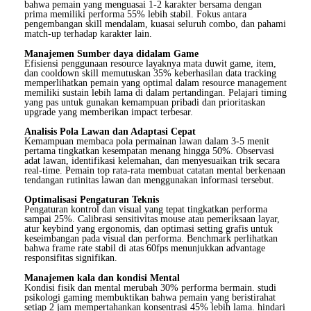
bahwa pemain yang menguasai 1-2 karakter bersama dengan
prima memiliki performa 55% lebih stabil. Fokus antara
pengembangan skill mendalam, kuasai seluruh combo, dan pahami
match-up terhadap karakter lain.
Manajemen Sumber daya didalam Game
Efisiensi penggunaan resource layaknya mata duwit game, item,
dan cooldown skill memutuskan 35% keberhasilan data tracking
memperlihatkan pemain yang optimal dalam resource management
memiliki sustain lebih lama di dalam pertandingan. Pelajari timing
yang pas untuk gunakan kemampuan pribadi dan prioritaskan
upgrade yang memberikan impact terbesar.
Analisis Pola Lawan dan Adaptasi Cepat
Kemampuan membaca pola permainan lawan dalam 3-5 menit
pertama tingkatkan kesempatan menang hingga 50%. Observasi
adat lawan, identifikasi kelemahan, dan menyesuaikan trik secara
real-time. Pemain top rata-rata membuat catatan mental berkenaan
tendangan rutinitas lawan dan menggunakan informasi tersebut.
Optimalisasi Pengaturan Teknis
Pengaturan kontrol dan visual yang tepat tingkatkan performa
sampai 25%. Calibrasi sensitivitas mouse atau pemeriksaan layar,
atur keybind yang ergonomis, dan optimasi setting grafis untuk
keseimbangan pada visual dan performa. Benchmark perlihatkan
bahwa frame rate stabil di atas 60fps menunjukkan advantage
responsifitas signifikan.
Manajemen kala dan kondisi Mental
Kondisi fisik dan mental merubah 30% performa bermain. studi
psikologi gaming membuktikan bahwa pemain yang beristirahat
setiap 2 jam mempertahankan konsentrasi 45% lebih lama. hindari