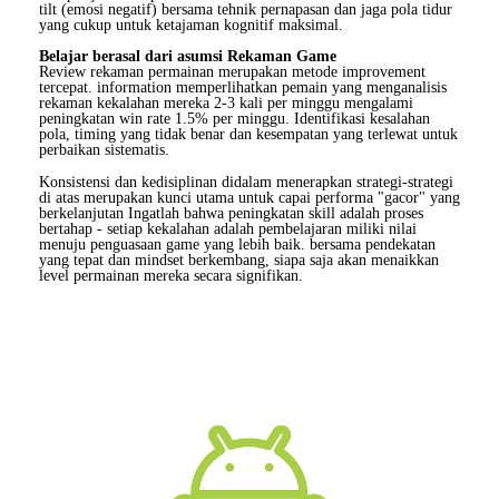
tilt (emosi negatif) bersama tehnik pernapasan dan jaga pola tidur
yang cukup untuk ketajaman kognitif maksimal.
Belajar berasal dari asumsi Rekaman Game
Review rekaman permainan merupakan metode improvement
tercepat. information memperlihatkan pemain yang menganalisis
rekaman kekalahan mereka 2-3 kali per minggu mengalami
peningkatan win rate 1.5% per minggu. Identifikasi kesalahan
pola, timing yang tidak benar dan kesempatan yang terlewat untuk
perbaikan sistematis.
Konsistensi dan kedisiplinan didalam menerapkan strategi-strategi
di atas merupakan kunci utama untuk capai performa "gacor" yang
berkelanjutan Ingatlah bahwa peningkatan skill adalah proses
bertahap - setiap kekalahan adalah pembelajaran miliki nilai
menuju penguasaan game yang lebih baik. bersama pendekatan
yang tepat dan mindset berkembang, siapa saja akan menaikkan
level permainan mereka secara signifikan.