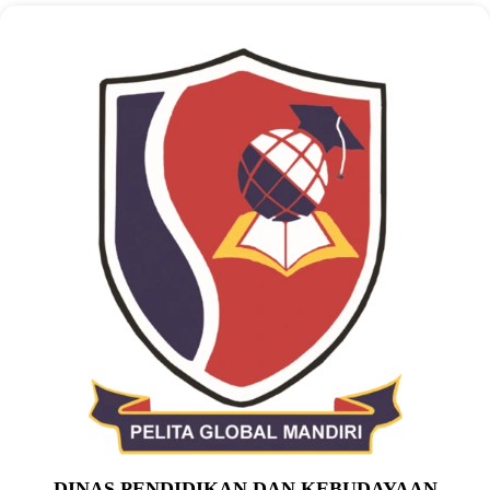
DINAS PENDIDIKAN DAN KEBUDAYAAN