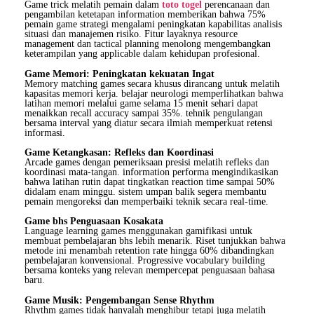
Game trick melatih pemain dalam
toto togel
perencanaan dan
pengambilan ketetapan information memberikan bahwa 75%
pemain game strategi mengalami peningkatan kapabilitas analisis
situasi dan manajemen risiko. Fitur layaknya resource
management dan tactical planning menolong mengembangkan
keterampilan yang applicable dalam kehidupan profesional.
Game Memori: Peningkatan kekuatan Ingat
Memory matching games secara khusus dirancang untuk melatih
kapasitas memori kerja. belajar neurologi memperlihatkan bahwa
latihan memori melalui game selama 15 menit sehari dapat
menaikkan recall accuracy sampai 35%. tehnik pengulangan
bersama interval yang diatur secara ilmiah memperkuat retensi
informasi.
Game Ketangkasan: Refleks dan Koordinasi
Arcade games dengan pemeriksaan presisi melatih refleks dan
koordinasi mata-tangan. information performa mengindikasikan
bahwa latihan rutin dapat tingkatkan reaction time sampai 50%
didalam enam minggu. sistem umpan balik segera membantu
pemain mengoreksi dan memperbaiki teknik secara real-time.
Game bhs Penguasaan Kosakata
Language learning games menggunakan gamifikasi untuk
membuat pembelajaran bhs lebih menarik. Riset tunjukkan bahwa
metode ini menambah retention rate hingga 60% dibandingkan
pembelajaran konvensional. Progressive vocabulary building
bersama konteks yang relevan mempercepat penguasaan bahasa
baru.
Game Musik: Pengembangan Sense Rhythm
Rhythm games tidak hanyalah menghibur tetapi juga melatih