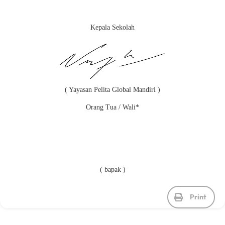
Kepala Sekolah
( Yayasan Pelita Global Mandiri )
Orang Tua / Wali*
( bapak )
Print