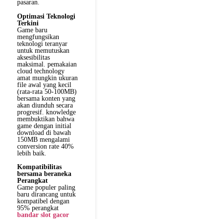
pasaran.
Optimasi Teknologi
Terkini
Game baru
mengfungsikan
teknologi teranyar
untuk memutuskan
aksesibilitas
maksimal. pemakaian
cloud technology
amat mungkin ukuran
file awal yang kecil
(rata-rata 50-100MB)
bersama konten yang
akan diunduh secara
progresif. knowledge
membuktikan bahwa
game dengan initial
download di bawah
150MB mengalami
conversion rate 40%
lebih baik.
Kompatibilitas
bersama beraneka
Perangkat
Game populer paling
baru dirancang untuk
kompatibel dengan
95% perangkat
bandar slot gacor