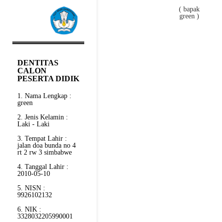
( bapak
green )
DENTITAS
CALON
PESERTA DIDIK
1. Nama Lengkap :
green
2. Jenis Kelamin :
Laki - Laki
3. Tempat Lahir :
jalan doa bunda no 4
rt 2 rw 3 simbabwe
4. Tanggal Lahir :
2010-05-10
5. NISN :
9926102132
6. NIK :
3328032205990001