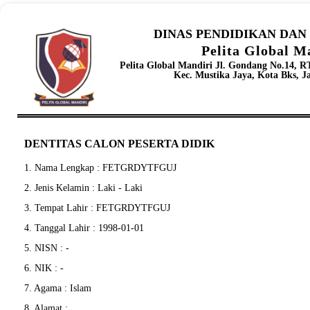
DINAS PENDIDIKAN DA
Pelita Global M
Pelita Global Mandiri Jl. Gondang No.14, R
Kec. Mustika Jaya, Kota Bks, J
DENTITAS CALON PESERTA DIDIK
1. Nama Lengkap : FETGRDYTFGUJ
2. Jenis Kelamin : Laki - Laki
3. Tempat Lahir : FETGRDYTFGUJ
4. Tanggal Lahir : 1998-01-01
5. NISN : -
6. NIK : -
7. Agama : Islam
8. Alamat :