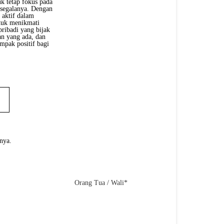
k tetap fokus pada
s segalanya. Dengan
 aktif dalam
ntuk menikmati
pribadi yang bijak
an yang ada, dan
mpak positif bagi
nya.
Orang Tua / Wali*