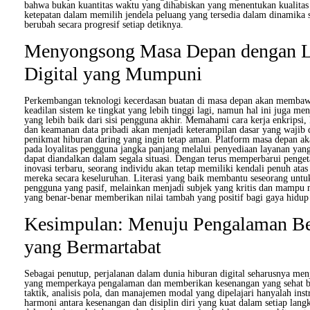
bahwa bukan kuantitas waktu yang dihabiskan yang menentukan kualitas 
ketepatan dalam memilih jendela peluang yang tersedia dalam dinamika s
berubah secara progresif setiap detiknya.
Menyongsong Masa Depan dengan Li
Digital yang Mumpuni
Perkembangan teknologi kecerdasan buatan di masa depan akan membawa
keadilan sistem ke tingkat yang lebih tinggi lagi, namun hal ini juga menu
yang lebih baik dari sisi pengguna akhir. Memahami cara kerja enkripsi, 
dan keamanan data pribadi akan menjadi keterampilan dasar yang wajib d
penikmat hiburan daring yang ingin tetap aman. Platform masa depan aka
pada loyalitas pengguna jangka panjang melalui penyediaan layanan yang 
dapat diandalkan dalam segala situasi. Dengan terus memperbarui peng
inovasi terbaru, seorang individu akan tetap memiliki kendali penuh ata
mereka secara keseluruhan. Literasi yang baik membantu seseorang untu
pengguna yang pasif, melainkan menjadi subjek yang kritis dan mampu 
yang benar-benar memberikan nilai tambah yang positif bagi gaya hidu
Kesimpulan: Menuju Pengalaman B
yang Bermartabat
Sebagai penutup, perjalanan dalam dunia hiburan digital seharusnya men
yang memperkaya pengalaman dan memberikan kesenangan yang sehat ba
taktik, analisis pola, dan manajemen modal yang dipelajari hanyalah in
harmoni antara kesenangan dan disiplin diri yang kuat dalam setiap lan